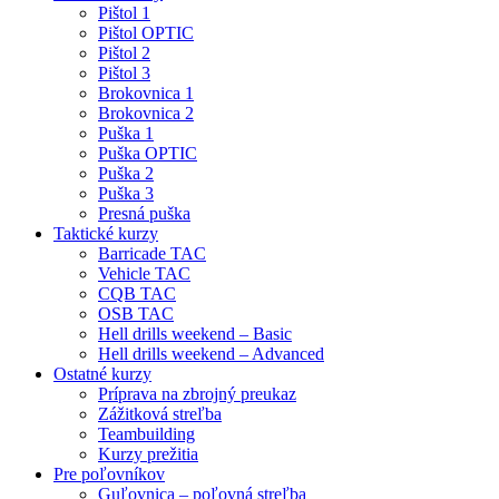
Pištol 1
Pištol OPTIC
Pištol 2
Pištol 3
Brokovnica 1
Brokovnica 2
Puška 1
Puška OPTIC
Puška 2
Puška 3
Presná puška
Taktické kurzy
Barricade TAC
Vehicle TAC
CQB TAC
OSB TAC
Hell drills weekend – Basic
Hell drills weekend – Advanced
Ostatné kurzy
Príprava na zbrojný preukaz
Zážitková streľba
Teambuilding
Kurzy prežitia
Pre poľovníkov
Guľovnica – poľovná streľba