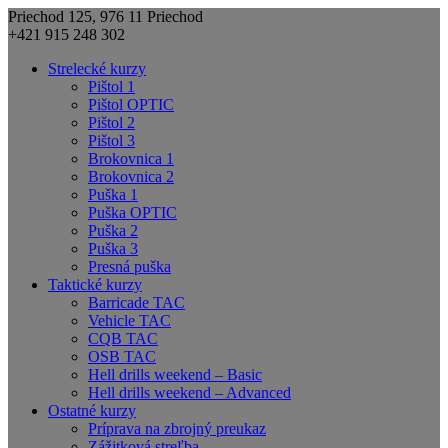
Priechod 125, 976 11 Priechod
+421 915 248 302
Strelecké kurzy
Pištol 1
Pištol OPTIC
Pištol 2
Pištol 3
Brokovnica 1
Brokovnica 2
Puška 1
Puška OPTIC
Puška 2
Puška 3
Presná puška
Taktické kurzy
Barricade TAC
Vehicle TAC
CQB TAC
OSB TAC
Hell drills weekend – Basic
Hell drills weekend – Advanced
Ostatné kurzy
Príprava na zbrojný preukaz
Zážitková streľba