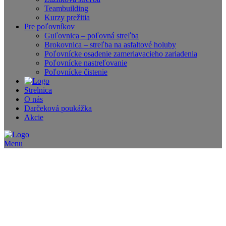
Teambuilding
Kurzy prežitia
Pre poľovníkov
Guľovnica – poľovná streľba
Brokovnica – streľba na asfaltové holuby
Poľovnícke osadenie zameriavacieho zariadenia
Poľovnícke nastreľovanie
Poľovnícke čistenie
Strelnica
O nás
Darčeková poukážka
Akcie
Menu