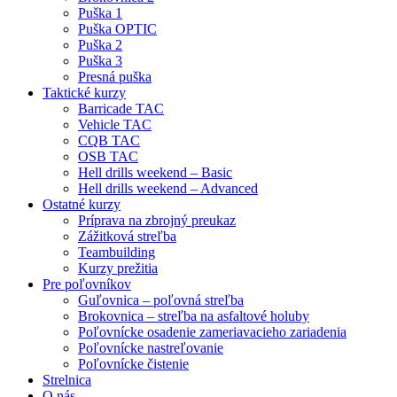
Puška 1
Puška OPTIC
Puška 2
Puška 3
Presná puška
Taktické kurzy
Barricade TAC
Vehicle TAC
CQB TAC
OSB TAC
Hell drills weekend – Basic
Hell drills weekend – Advanced
Ostatné kurzy
Príprava na zbrojný preukaz
Zážitková streľba
Teambuilding
Kurzy prežitia
Pre poľovníkov
Guľovnica – poľovná streľba
Brokovnica – streľba na asfaltové holuby
Poľovnícke osadenie zameriavacieho zariadenia
Poľovnícke nastreľovanie
Poľovnícke čistenie
Strelnica
O nás