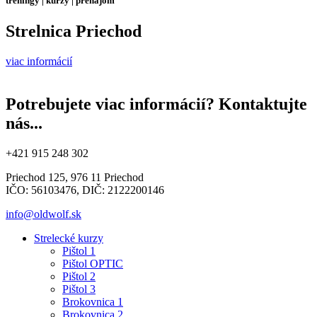
tréningy | kurzy | prenájom
Strelnica Priechod
viac informácií
Potrebujete viac informácií? Kontaktujte
nás...
+421 915 248 302
Priechod 125, 976 11 Priechod
IČO: 56103476, DIČ: 2122200146
info@oldwolf.sk
Strelecké kurzy
Pištol 1
Pištol OPTIC
Pištol 2
Pištol 3
Brokovnica 1
Brokovnica 2