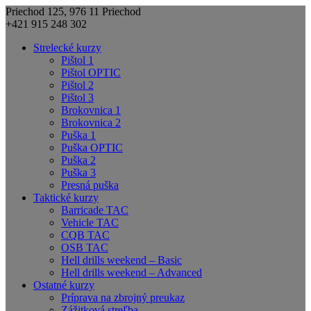
Priechod 125, 976 11 Priechod
+421 915 248 302
Strelecké kurzy
Pištol 1
Pištol OPTIC
Pištol 2
Pištol 3
Brokovnica 1
Brokovnica 2
Puška 1
Puška OPTIC
Puška 2
Puška 3
Presná puška
Taktické kurzy
Barricade TAC
Vehicle TAC
CQB TAC
OSB TAC
Hell drills weekend – Basic
Hell drills weekend – Advanced
Ostatné kurzy
Príprava na zbrojný preukaz
Zážitková streľba