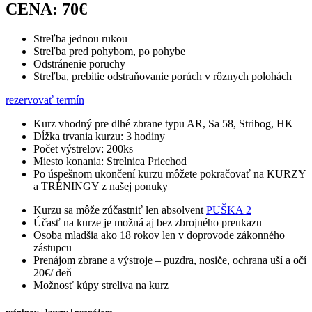
CENA: 70€
Streľba jednou rukou
Streľba pred pohybom, po pohybe
Odstránenie poruchy
Streľba, prebitie odstraňovanie porúch v rôznych polohách
rezervovať termín
Kurz vhodný pre dlhé zbrane typu AR, Sa 58, Stribog, HK
Dĺžka trvania kurzu: 3 hodiny
Počet výstrelov: 200ks
Miesto konania: Strelnica Priechod
Po úspešnom ukončení kurzu môžete pokračovať na KURZY
a TRÉNINGY z našej ponuky
Kurzu sa môže zúčastniť len absolvent
PUŠKA 2
Účasť na kurze je možná aj bez zbrojného preukazu
Osoba mladšia ako 18 rokov len v doprovode zákonného
zástupcu
Prenájom zbrane a výstroje – puzdra, nosiče, ochrana uší a očí
20€/ deň
Možnosť kúpy streliva na kurz