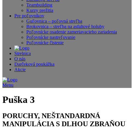
Teambuilding
Kurzy prežitia
Pre poľovníkov
Guľovnica – poľovná streľba
Brokovnica – streľba na asfaltové holuby
Poľovnícke osadenie zameriavacieho zariadenia
Poľovnícke nastreľovanie
Poľovnícke čistenie
Strelnica
O nás
Darčeková poukážka
Akcie
Menu
Puška 3
PORUCHY, NEŠTANDARDNÁ
MANIPULÁCIA S DLHOU ZBRAŇOU